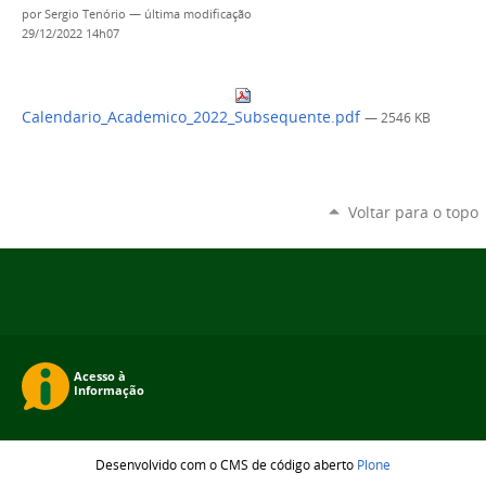
por
Sergio Tenório
—
última modificação
29/12/2022 14h07
Calendario_Academico_2022_Subsequente.pdf
— 2546 KB
Voltar para o topo
Desenvolvido com o CMS de código aberto
Plone