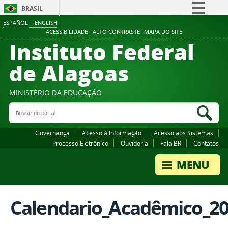
BRASIL
ESPAÑOL
ENGLISH
Simplifique!
ACESSIBILIDADE
ALTO CONTRASTE
MAPA DO SITE
Instituto Federal
Comunica BR
Participe
de Alagoas
Acesso à informação
Legislação
MINISTÉRIO DA EDUCAÇÃO
Buscar no portal
Canais
Bus
Governança
Acesso à Informação
Acesso aos Sistemas
Processo Eletrônico
Ouvidoria
Fala.BR
Contatos
Calendario_Acadêmico_2