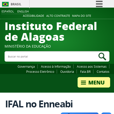
BRASIL
ESPAÑOL
ENGLISH
Simplifique!
ACESSIBILIDADE
ALTO CONTRASTE
MAPA DO SITE
Instituto Federal
Comunica BR
Participe
de Alagoas
Acesso à informação
Legislação
MINISTÉRIO DA EDUCAÇÃO
Buscar no portal
Canais
Bus
Governança
Acesso à Informação
Acesso aos Sistemas
Processo Eletrônico
Ouvidoria
Fala.BR
Contatos
IFAL no Enneabi