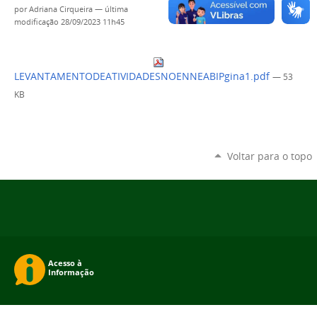
por
Adriana Cirqueira
—
última
modificação
28/09/2023 11h45
LEVANTAMENTODEATIVIDADESNOENNEABIPgina1.pdf
— 53
KB
Voltar para o topo