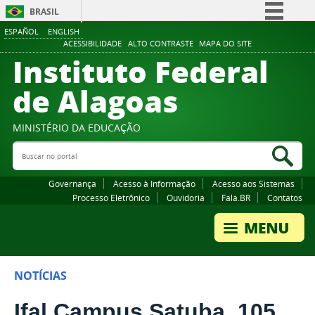
BRASIL
ESPAÑOL
ENGLISH
Simplifique!
ACESSIBILIDADE
ALTO CONTRASTE
MAPA DO SITE
Instituto Federal
Comunica BR
Participe
de Alagoas
Acesso à informação
Legislação
MINISTÉRIO DA EDUCAÇÃO
Buscar no portal
Canais
Bus
Governança
Acesso à Informação
Acesso aos Sistemas
Processo Eletrônico
Ouvidoria
Fala.BR
Contatos
NOTÍCIAS
Ifal Campus Satuba, 105