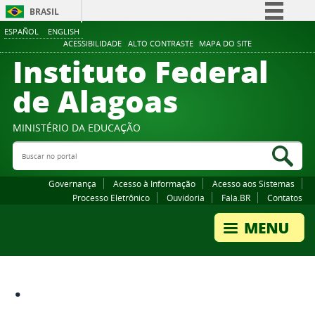
BRASIL
ESPAÑOL
ENGLISH
Simplifique!
ACESSIBILIDADE
ALTO CONTRASTE
MAPA DO SITE
Instituto Federal
Comunica BR
Participe
de Alagoas
Acesso à informação
Legislação
MINISTÉRIO DA EDUCAÇÃO
Buscar no portal
Canais
Bus
Governança
Acesso à Informação
Acesso aos Sistemas
Processo Eletrônico
Ouvidoria
Fala.BR
Contatos
.