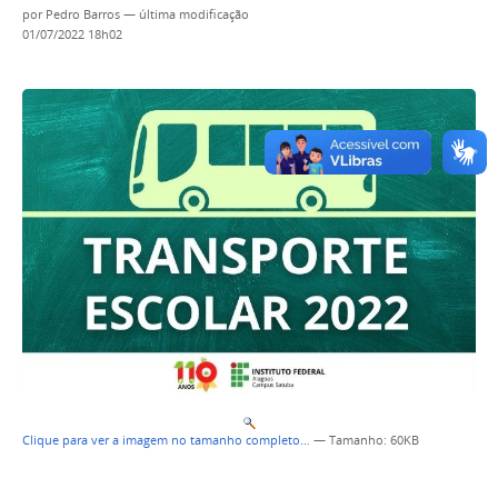
por
Pedro Barros
—
última modificação
01/07/2022 18h02
Clique para ver a imagem no tamanho completo…
—
Tamanho
: 60KB