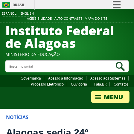
BRASIL
ESPAÑOL
ENGLISH
Simplifique!
ACESSIBILIDADE
ALTO CONTRASTE
MAPA DO SITE
Instituto Federal
Comunica BR
Participe
de Alagoas
Acesso à informação
Legislação
MINISTÉRIO DA EDUCAÇÃO
Buscar no portal
Canais
Bus
Governança
Acesso à Informação
Acesso aos Sistemas
Processo Eletrônico
Ouvidoria
Fala.BR
Contatos
NOTÍCIAS
Alagoas sedia 24°