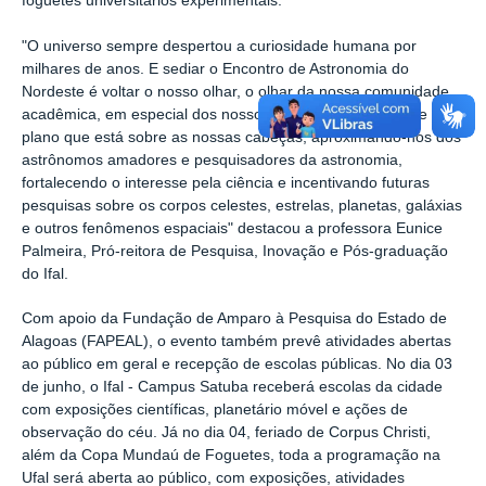
foguetes universitários experimentais.
"O universo sempre despertou a curiosidade humana por
milhares de anos. E sediar o Encontro de Astronomia do
Nordeste é voltar o nosso olhar, o olhar da nossa comunidade
acadêmica, em especial dos nossos estudantes, para esse
plano que está sobre as nossas cabeças, aproximando-nos dos
astrônomos amadores e pesquisadores da astronomia,
fortalecendo o interesse pela ciência e incentivando futuras
pesquisas sobre os corpos celestes, estrelas, planetas, galáxias
e outros fenômenos espaciais" destacou a professora Eunice
Palmeira, Pró-reitora de Pesquisa, Inovação e Pós-graduação
do Ifal.
Com apoio da Fundação de Amparo à Pesquisa do Estado de
Alagoas (FAPEAL), o evento também prevê atividades abertas
ao público em geral e recepção de escolas públicas. No dia 03
de junho, o Ifal - Campus Satuba receberá escolas da cidade
com exposições científicas, planetário móvel e ações de
observação do céu. Já no dia 04, feriado de Corpus Christi,
além da Copa Mundaú de Foguetes, toda a programação na
Ufal será aberta ao público, com exposições, atividades