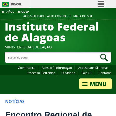
BRASIL
ESPAÑOL
ENGLISH
Simplifique!
ACESSIBILIDADE
ALTO CONTRASTE
MAPA DO SITE
Instituto Federal
Comunica BR
Participe
de Alagoas
Acesso à informação
Legislação
MINISTÉRIO DA EDUCAÇÃO
Buscar no portal
Canais
Bus
Governança
Acesso à Informação
Acesso aos Sistemas
Processo Eletrônico
Ouvidoria
Fala.BR
Contatos
NOTÍCIAS
Encontro Regional de