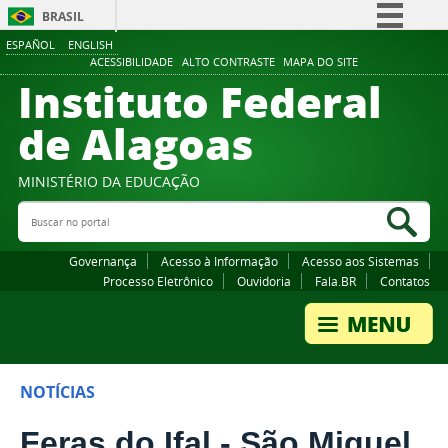
BRASIL
ESPAÑOL
ENGLISH
Simplifique!
ACESSIBILIDADE
ALTO CONTRASTE
MAPA DO SITE
Instituto Federal
Comunica BR
Participe
de Alagoas
Acesso à informação
Legislação
MINISTÉRIO DA EDUCAÇÃO
Buscar no portal
Canais
Bus
Governança
Acesso à Informação
Acesso aos Sistemas
Processo Eletrônico
Ouvidoria
Fala.BR
Contatos
NOTÍCIAS
Feras do Ifal - São Miguel