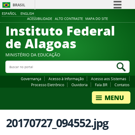
BRASIL
ESPAÑOL
ENGLISH
Simplifique!
ACESSIBILIDADE
ALTO CONTRASTE
MAPA DO SITE
Instituto Federal
Comunica BR
Participe
de Alagoas
Acesso à informação
Legislação
MINISTÉRIO DA EDUCAÇÃO
Buscar no portal
Canais
Bus
Governança
Acesso à Informação
Acesso aos Sistemas
Processo Eletrônico
Ouvidoria
Fala.BR
Contatos
20170727_094552.jpg