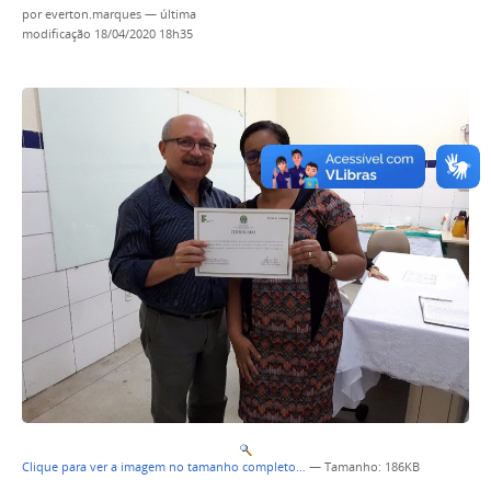
por
everton.marques
—
última
modificação
18/04/2020 18h35
Clique para ver a imagem no tamanho completo…
—
Tamanho
: 186KB