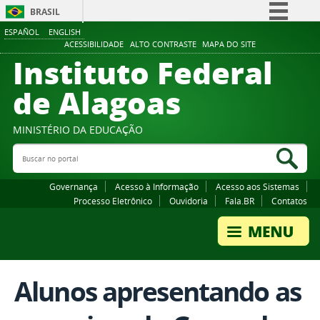
BRASIL
ESPAÑOL
ENGLISH
Simplifique!
ACESSIBILIDADE
ALTO CONTRASTE
MAPA DO SITE
Instituto Federal
Comunica BR
Participe
de Alagoas
Acesso à informação
Legislação
MINISTÉRIO DA EDUCAÇÃO
Buscar no portal
Canais
Bus
Governança
Acesso à Informação
Acesso aos Sistemas
Processo Eletrônico
Ouvidoria
Fala.BR
Contatos
Alunos apresentando as