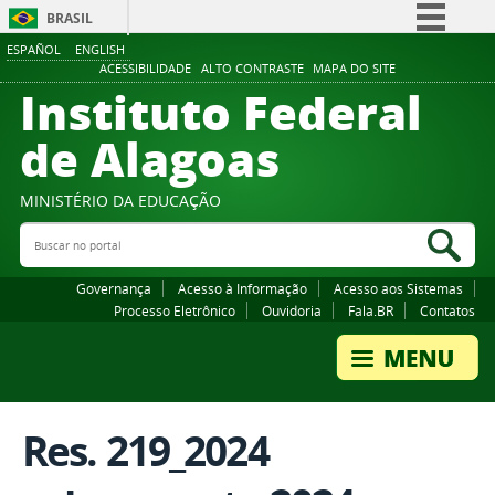
BRASIL
ESPAÑOL
ENGLISH
Simplifique!
ACESSIBILIDADE
ALTO CONTRASTE
MAPA DO SITE
Instituto Federal
Comunica BR
Participe
de Alagoas
Acesso à informação
Legislação
MINISTÉRIO DA EDUCAÇÃO
Buscar no portal
Canais
Bus
Governança
Acesso à Informação
Acesso aos Sistemas
Processo Eletrônico
Ouvidoria
Fala.BR
Contatos
Res. 219_2024