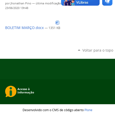
por
Jhonathan Pino
—
última modificação
23/06/2020 13h48
BOLETIM MARÇO.docx
— 1351 KB
Voltar para o topo
Desenvolvido com o CMS de código aberto
Plone