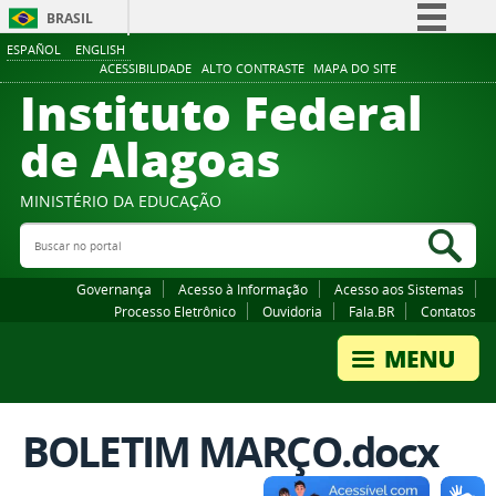
BRASIL
ESPAÑOL
ENGLISH
Simplifique!
ACESSIBILIDADE
ALTO CONTRASTE
MAPA DO SITE
Instituto Federal
Comunica BR
Participe
de Alagoas
Acesso à informação
Legislação
MINISTÉRIO DA EDUCAÇÃO
Buscar no portal
Canais
Bus
Governança
Acesso à Informação
Acesso aos Sistemas
Processo Eletrônico
Ouvidoria
Fala.BR
Contatos
BOLETIM MARÇO.docx