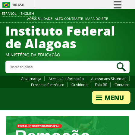
BRASIL
ESPAÑOL
ENGLISH
Simplifique!
ACESSIBILIDADE
ALTO CONTRASTE
MAPA DO SITE
Instituto Federal
Comunica BR
Participe
de Alagoas
Acesso à informação
Legislação
MINISTÉRIO DA EDUCAÇÃO
Buscar no portal
Canais
Bus
Governança
Acesso à Informação
Acesso aos Sistemas
Processo Eletrônico
Ouvidoria
Fala.BR
Contatos