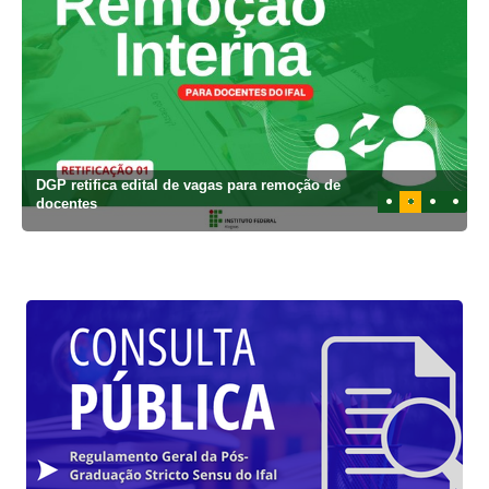
DGP retifica edital de vagas para remoção de
1
2
3
4
docentes