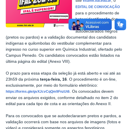
site
, o
exame.ifal.edu.br
EDITAL DE CONVOCAÇÃO
para o procedimento de
heteroidentificação dos
candidatos
autodeclarados negros
(pretos ou pardos) e a validação documental dos candidatos
indígenas e quilombolas do vestibular complementar para
ingresso no curso superior em Química Industrial, ofertado pelo
Campus Penedo. Os candidatos convocados estão listados na
última página do edital (Anexo VIII).
O prazo para essa etapa da seleção já está aberto e vai até as
23h59 da próxima
terça-feira,
16
. O procedimento é on-line,
exclusivamente, por meio do formulário eletrônico:
. Os convocados devem
https://forms.gle/gvXJcvCqQm9FnzUt6
enviar os arquivos exigidos, conforme detalhado no item 2 do
edital para cada tipo de cota e as orientações do Anexo II.
Para os convocados que se autodeclararam pretos e pardos, a
validação ocorrerá com base nos arquivos de imagens (fotos e
vídeo) e considerará somente os aspectos fenotípicos