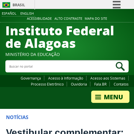
BRASIL
ESPAÑOL
ENGLISH
Simplifique!
ACESSIBILIDADE
ALTO CONTRASTE
MAPA DO SITE
Instituto Federal
Comunica BR
Participe
de Alagoas
Acesso à informação
Legislação
MINISTÉRIO DA EDUCAÇÃO
Buscar no portal
Canais
Bus
Governança
Acesso à Informação
Acesso aos Sistemas
Processo Eletrônico
Ouvidoria
Fala.BR
Contatos
NOTÍCIAS
Vestibular complementar: