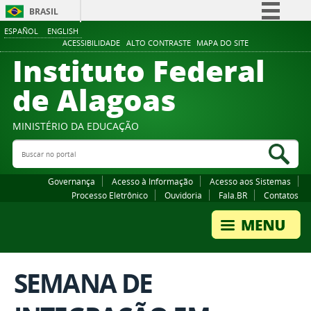
BRASIL
ESPAÑOL
ENGLISH
Simplifique!
ACESSIBILIDADE
ALTO CONTRASTE
MAPA DO SITE
Instituto Federal
Comunica BR
Participe
de Alagoas
Acesso à informação
Legislação
MINISTÉRIO DA EDUCAÇÃO
Buscar no portal
Canais
Bus
Governança
Acesso à Informação
Acesso aos Sistemas
Processo Eletrônico
Ouvidoria
Fala.BR
Contatos
SEMANA DE