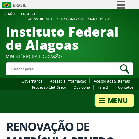
BRASIL
ESPAÑOL
ENGLISH
Simplifique!
ACESSIBILIDADE
ALTO CONTRASTE
MAPA DO SITE
Instituto Federal
Comunica BR
Participe
de Alagoas
Acesso à informação
Legislação
MINISTÉRIO DA EDUCAÇÃO
Buscar no portal
Canais
Bus
Governança
Acesso à Informação
Acesso aos Sistemas
Processo Eletrônico
Ouvidoria
Fala.BR
Contatos
RENOVAÇÃO DE