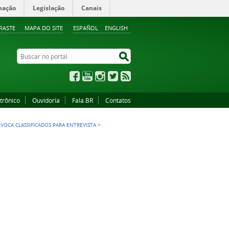
mação
Legislação
Canais
RASTE
MAPA DO SITE
ESPAÑOL
ENGLISH
Buscar no portal
Buscar no portal
Facebook
YouTube
Instagram
Twitter
RSS
trônico
Ouvidoria
Fala.BR
Contatos
VOCA CLASSIFICADOS PARA ENTREVISTA
>