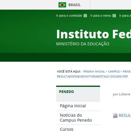
BRASIL
Ir para o conteúdo
1
Ir para o menu
2
Ir para
Instituto Fe
MINISTÉRIO DA EDUCAÇÃO
VOCÊ ESTÁ AQUI:
PÁGINA INICIAL
>
CAMPUS
>
PEN
RESULTADOFASEIMONITORIAEDITAL012024DG.PDF
PENEDO
por
Lidiane
Página Inicial
Notícias do
RESUL
Campus Penedo
Cursos