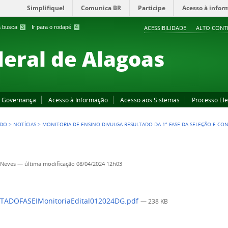
Simplifique!
Comunica BR
Participe
Acesso à infor
 a busca
3
Ir para o rodapé
4
ACESSIBILIDADE
ALTO CONT
deral de Alagoas
Governança
Acesso à Informação
Acesso aos Sistemas
Processo Ele
EDO
>
NOTÍCIAS
>
MONITORIA DE ENSINO DIVULGA RESULTADO DA 1ª FASE DA SELEÇÃO E CON
 Neves
—
última modificação
08/04/2024 12h03
TADOFASEIMonitoriaEdital012024DG.pdf
— 238 KB