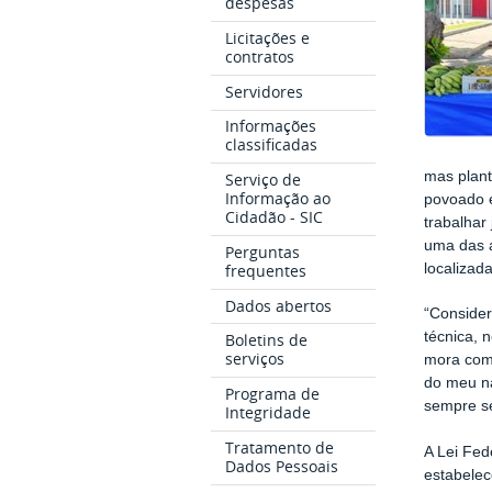
despesas
Licitações e
contratos
Servidores
Informações
classificadas
mas plan
Serviço de
Informação ao
povoado e
Cidadão - SIC
trabalhar
uma das a
Perguntas
localizad
frequentes
Dados abertos
“Consider
técnica, 
Boletins de
serviços
mora com 
do meu na
Programa de
sempre se
Integridade
Tratamento de
A Lei Fed
Dados Pessoais
estabelec