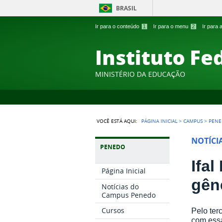
BRASIL
Ir para o conteúdo
1
Ir para o menu
2
Ir para
Instituto Fe
MINISTÉRIO DA EDUCAÇÃO
VOCÊ ESTÁ AQUI:
PÁGINA INICIAL
>
CAMPUS
>
PEN
NOTÍCI
PENEDO
Ifa
Página Inicial
gên
Notícias do
Campus Penedo
Cursos
Pelo ter
com ess