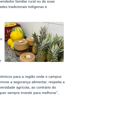
eendedor familiar rural ou de suas
des tradicionais indígenas e
as
o
conômicos para a região onde o campus
omove a segurança alimentar, respeita a
versidade agrícola, ao contrário do
quer sempre investir para melhorar”,