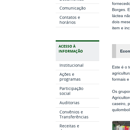
fornecedo
Comunicação
Borges. E
láctea nã
Contatos e
horários
dois mese
item e in
ACESSO À
INFORMAÇÃO
Econ
Institucional
Este é o 
agricultu
Ações e
programas
formais e
Participação
Os grupos
social
Agriculto
Auditorias
caseiro, 
quilombol
Convênios e
Transferências
Receitas e