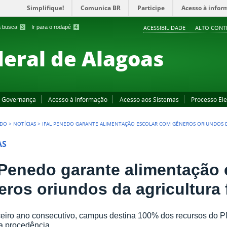
Simplifique!
Comunica BR
Participe
Acesso à infor
 a busca
3
Ir para o rodapé
4
ACESSIBILIDADE
ALTO CONT
deral de Alagoas
Governança
Acesso à Informação
Acesso aos Sistemas
Processo Ele
EDO
>
NOTÍCIAS
>
IFAL PENEDO GARANTE ALIMENTAÇÃO ESCOLAR COM GÊNEROS ORIUNDOS D
AS
l Penedo garante alimentação
eros oriundos da agricultura 
ceiro ano consecutivo, campus destina 100% dos recursos do 
a procedência