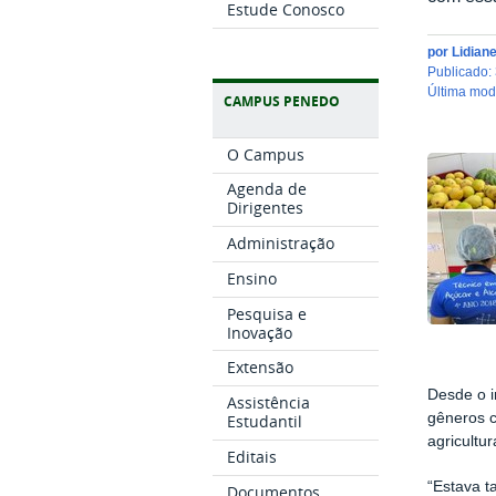
Estude Conosco
por
Lidian
publicado
:
última mo
CAMPUS PENEDO
O Campus
Agenda de
Dirigentes
Administração
Ensino
Pesquisa e
Inovação
Extensão
Desde o i
Assistência
gêneros 
Estudantil
agricultu
Editais
“Estava t
Documentos