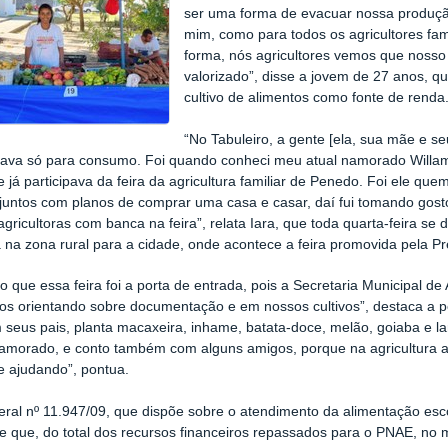
ser uma forma de evacuar nossa produçã
mim, como para todos os agricultores fam
forma, nós agricultores vemos que nosso
valorizado”, disse a jovem de 27 anos, q
cultivo de alimentos como fonte de renda
“No Tabuleiro, a gente [ela, sua mãe e se
tava só para consumo. Foi quando conheci meu atual namorado Willa
 já participava da feira da agricultura familiar de Penedo. Foi ele 
 juntos com planos de comprar uma casa e casar, daí fui tomando gost
gricultoras com banca na feira”, relata Iara, que toda quarta-feira s
a na zona rural para a cidade, onde acontece a feira promovida pela P
o que essa feira foi a porta de entrada, pois a Secretaria Municipal de 
nos orientando sobre documentação e em nossos cultivos”, destaca a 
seus pais, planta macaxeira, inhame, batata-doce, melão, goiaba e la
morado, e conto também com alguns amigos, porque na agricultura a 
 ajudando”, pontua.
eral nº 11.947/09, que dispõe sobre o atendimento da alimentação esc
e que, do total dos recursos financeiros repassados para o PNAE, no