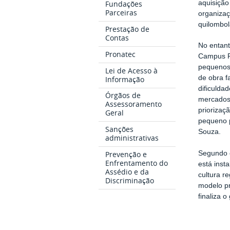
aquisição
Fundações
Parceiras
organizaç
quilombol
Prestação de
Contas
No entant
Pronatec
Campus Pe
pequenos 
Lei de Acesso à
de obra f
Informação
dificulda
Órgãos de
mercados 
Assessoramento
priorizaç
Geral
pequeno p
Sanções
Souza.
administrativas
Prevenção e
Segundo e
Enfrentamento do
está inst
Assédio e da
cultura r
Discriminação
modelo pr
finaliza o