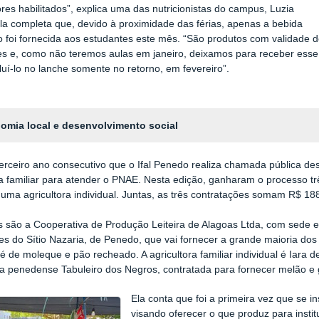
res habilitados”, explica uma das nutricionistas do campus, Luzia
la completa que, devido à proximidade das férias, apenas a bebida
o foi fornecida aos estudantes este mês. “São produtos com validade 
s e, como não teremos aulas em janeiro, deixamos para receber esse
cluí-lo no lanche somente no retorno, em fevereiro”.
omia local e desenvolvimento social
terceiro ano consecutivo que o Ifal Penedo realiza chamada pública de
ra familiar para atender o PNAE. Nesta edição, ganharam o processo t
 uma agricultora individual. Juntas, as três contratações somam R$ 1
 são a Cooperativa de Produção Leiteira de Alagoas Ltda, com sede 
res do Sítio Nazaria, de Penedo, que vai fornecer a grande maioria dos
pé de moleque e pão recheado. A agricultora familiar individual é Iar
a penedense Tabuleiro dos Negros, contratada para fornecer melão e 
Ela conta que foi a primeira vez que se i
visando oferecer o que produz para instit