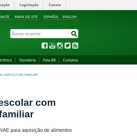
mação
Legislação
Canais
RASTE
MAPA DO SITE
ESPAÑOL
ENGLISH
Buscar no portal
Buscar no portal
Facebook
YouTube
Instagram
Twitter
RSS
trônico
Ouvidoria
Fala.BR
Contatos
A AGRICULTURA FAMILIAR
 escolar com
familiar
PNAE para aquisição de alimentos