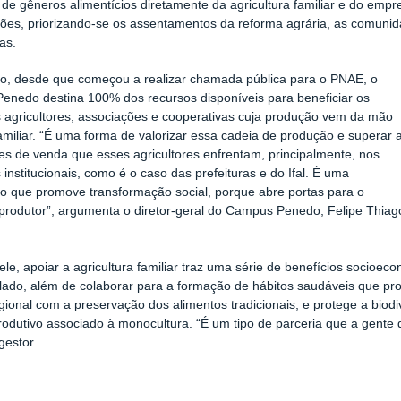
 de gêneros alimentícios diretamente da agricultura familiar e do empr
ões, priorizando-se os assentamentos da reforma agrária, as comunida
as.
o, desde que começou a realizar chamada pública para o PNAE, o
nedo destina 100% dos recursos disponíveis para beneficiar os
agricultores, associações e cooperativas cuja produção vem da mão
amiliar. “É uma forma de valorizar essa cadeia de produção e superar 
des de venda que esses agricultores enfrentam, principalmente, nos
institucionais, como é o caso das prefeituras e do Ifal. É uma
ão que promove transformação social, porque abre portas para o
rodutor”, argumenta o diretor-geral do Campus Penedo, Felipe Thiag
le, apoiar a agricultura familiar traz uma série de benefícios socioe
alado, além de colaborar para a formação de hábitos saudáveis que pr
egional com a preservação dos alimentos tradicionais, e protege a biodi
odutivo associado à monocultura. “É um tipo de parceria que a gente 
 gestor.