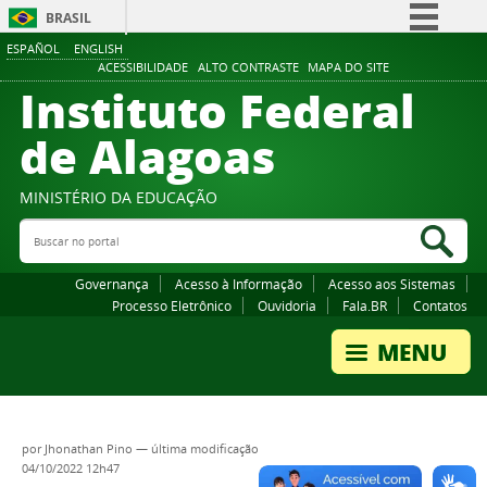
BRASIL
ESPAÑOL
ENGLISH
Simplifique!
ACESSIBILIDADE
ALTO CONTRASTE
MAPA DO SITE
Instituto Federal
Comunica BR
Participe
de Alagoas
Acesso à informação
Legislação
MINISTÉRIO DA EDUCAÇÃO
Buscar no portal
Canais
Bus
Governança
Acesso à Informação
Acesso aos Sistemas
Processo Eletrônico
Ouvidoria
Fala.BR
Contatos
por
Jhonathan Pino
—
última modificação
04/10/2022 12h47