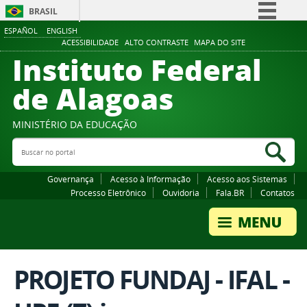
BRASIL
ESPAÑOL
ENGLISH
Simplifique!
ACESSIBILIDADE
ALTO CONTRASTE
MAPA DO SITE
Instituto Federal
Comunica BR
Participe
de Alagoas
Acesso à informação
Legislação
MINISTÉRIO DA EDUCAÇÃO
Buscar no portal
Canais
Bus
Governança
Acesso à Informação
Acesso aos Sistemas
Processo Eletrônico
Ouvidoria
Fala.BR
Contatos
PROJETO FUNDAJ - IFAL -