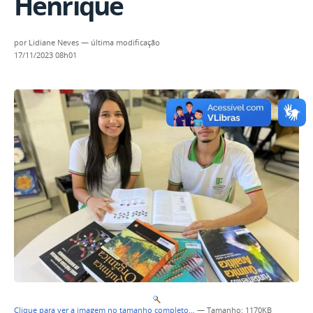
Henrique
por
Lidiane Neves
—
última modificação
17/11/2023 08h01
Clique para ver a imagem no tamanho completo…
—
Tamanho
: 1170KB