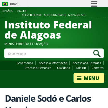
BRASIL
ESPAÑOL
ENGLISH
Simplifique!
ACESSIBILIDADE
ALTO CONTRASTE
MAPA DO SITE
Instituto Federal
Comunica BR
Participe
de Alagoas
Acesso à informação
Legislação
MINISTÉRIO DA EDUCAÇÃO
Buscar no portal
Canais
Bus
Governança
Acesso à Informação
Acesso aos Sistemas
Processo Eletrônico
Ouvidoria
Fala.BR
Contatos
Daniele Sodó e Carlos