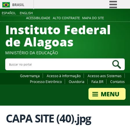
BRASIL
ESPAÑOL
ENGLISH
Simplifique!
ACESSIBILIDADE
ALTO CONTRASTE
MAPA DO SITE
Instituto Federal
Comunica BR
Participe
de Alagoas
Acesso à informação
Legislação
MINISTÉRIO DA EDUCAÇÃO
Buscar no portal
Canais
Bus
Governança
Acesso à Informação
Acesso aos Sistemas
Processo Eletrônico
Ouvidoria
Fala.BR
Contatos
CAPA SITE (40).jpg