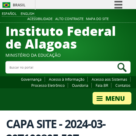
BRASIL
ESPAÑOL
ENGLISH
Simplifique!
ACESSIBILIDADE
ALTO CONTRASTE
MAPA DO SITE
Instituto Federal
Comunica BR
Participe
de Alagoas
Acesso à informação
Legislação
MINISTÉRIO DA EDUCAÇÃO
Buscar no portal
Canais
Bus
Governança
Acesso à Informação
Acesso aos Sistemas
Processo Eletrônico
Ouvidoria
Fala.BR
Contatos
CAPA SITE - 2024-03-