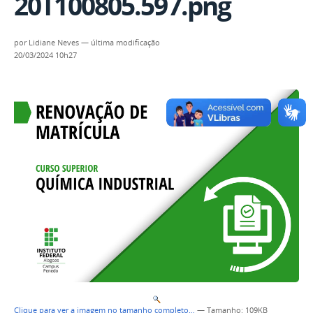
20T100805.597.png
por
Lidiane Neves
—
última modificação
20/03/2024 10h27
Clique para ver a imagem no tamanho completo…
—
Tamanho
: 109KB