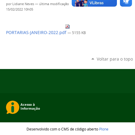
por
Lidiane Neves
—
última modificação
15/02/2022 10h05
PORTARIAS-JANEIRO-2022.pdf
— 5155 KB
Voltar para o topo
Desenvolvido com o CMS de código aberto
Plone