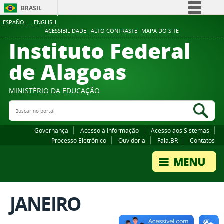
BRASIL
ESPAÑOL
ENGLISH
Simplifique!
ACESSIBILIDADE
ALTO CONTRASTE
MAPA DO SITE
Instituto Federal
Comunica BR
Participe
de Alagoas
Acesso à informação
Legislação
MINISTÉRIO DA EDUCAÇÃO
Buscar no portal
Canais
Bus
Governança
Acesso à Informação
Acesso aos Sistemas
Processo Eletrônico
Ouvidoria
Fala.BR
Contatos
JANEIRO