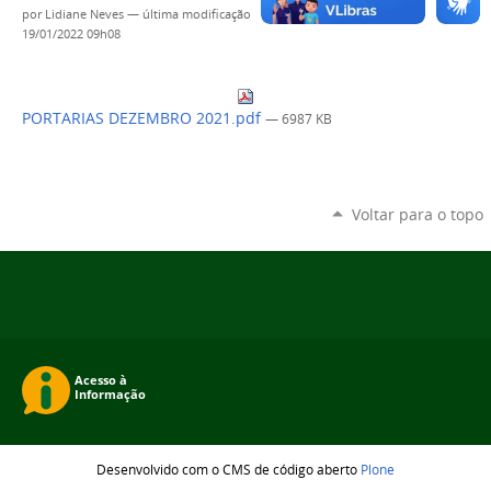
por
Lidiane Neves
—
última modificação
19/01/2022 09h08
PORTARIAS DEZEMBRO 2021.pdf
— 6987 KB
Voltar para o topo
Desenvolvido com o CMS de código aberto
Plone