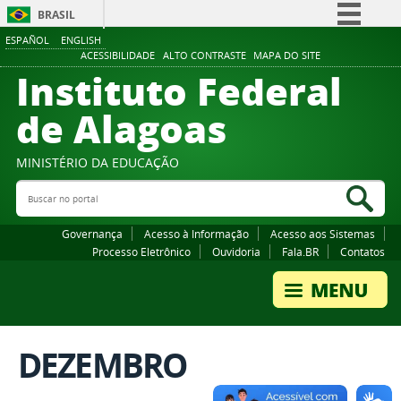
BRASIL
ESPAÑOL
ENGLISH
Simplifique!
ACESSIBILIDADE
ALTO CONTRASTE
MAPA DO SITE
Instituto Federal
Comunica BR
Participe
de Alagoas
Acesso à informação
Legislação
MINISTÉRIO DA EDUCAÇÃO
Buscar no portal
Canais
Bus
Governança
Acesso à Informação
Acesso aos Sistemas
Processo Eletrônico
Ouvidoria
Fala.BR
Contatos
DEZEMBRO