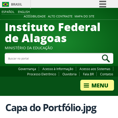
BRASIL
ESPAÑOL
ENGLISH
Simplifique!
ACESSIBILIDADE
ALTO CONTRASTE
MAPA DO SITE
Instituto Federal
Comunica BR
Participe
de Alagoas
Acesso à informação
Legislação
MINISTÉRIO DA EDUCAÇÃO
Buscar no portal
Canais
Bus
Governança
Acesso à Informação
Acesso aos Sistemas
Processo Eletrônico
Ouvidoria
Fala.BR
Contatos
Capa do Portfólio.jpg