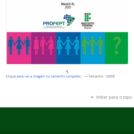
Clique para ver a imagem no tamanho completo…
—
Tamanho
: 125KB
Voltar para o topo