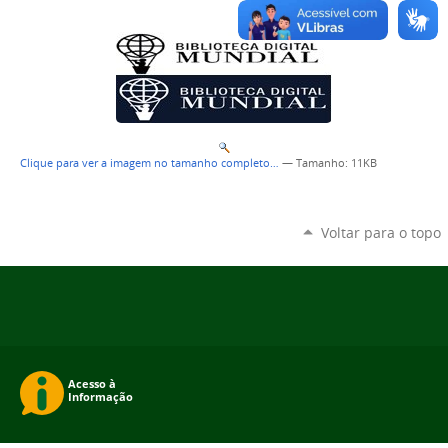
Clique para ver a imagem no tamanho completo…
—
Tamanho
: 11KB
Voltar para o topo