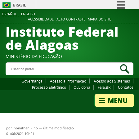
BRASIL
ESPAÑOL
ENGLISH
Simplifique!
ACESSIBILIDADE
ALTO CONTRASTE
MAPA DO SITE
Instituto Federal
Comunica BR
Participe
de Alagoas
Acesso à informação
Legislação
MINISTÉRIO DA EDUCAÇÃO
Buscar no portal
Canais
Bus
Governança
Acesso à Informação
Acesso aos Sistemas
Processo Eletrônico
Ouvidoria
Fala.BR
Contatos
por
Jhonathan Pino
—
última modificação
01/06/2021 10h21