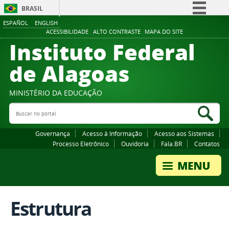
BRASIL
ESPAÑOL
ENGLISH
Simplifique!
ACESSIBILIDADE
ALTO CONTRASTE
MAPA DO SITE
Instituto Federal
Comunica BR
Participe
de Alagoas
Acesso à informação
Legislação
MINISTÉRIO DA EDUCAÇÃO
Buscar no portal
Canais
Bus
Governança
Acesso à Informação
Acesso aos Sistemas
Processo Eletrônico
Ouvidoria
Fala.BR
Contatos
Estrutura