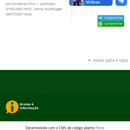
por
Jhonathan Pino
—
publicado
07/05/2020 10h01,
última modificação
04/07/2020 14h52
Compartilhar
Compartilhar
Voltar para o topo
Desenvolvido com o CMS de código aberto
Plone