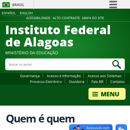
BRASIL
ESPAÑOL
ENGLISH
Simplifique!
ACESSIBILIDADE
ALTO CONTRASTE
MAPA DO SITE
Instituto Federal
Comunica BR
Participe
de Alagoas
Acesso à informação
Legislação
MINISTÉRIO DA EDUCAÇÃO
Buscar no portal
Canais
Bus
Governança
Acesso à Informação
Acesso aos Sistemas
Processo Eletrônico
Ouvidoria
Fala.BR
Contatos
Quem é quem