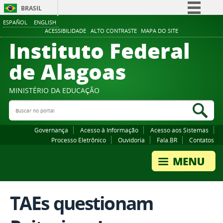
BRASIL
ESPAÑOL
ENGLISH
Simplifique!
ACESSIBILIDADE
ALTO CONTRASTE
MAPA DO SITE
Instituto Federal
Comunica BR
Participe
de Alagoas
Acesso à informação
Legislação
MINISTÉRIO DA EDUCAÇÃO
Buscar no portal
Canais
Bus
Governança
Acesso à Informação
Acesso aos Sistemas
Processo Eletrônico
Ouvidoria
Fala.BR
Contatos
TAEs questionam