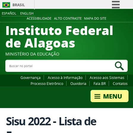
BRASIL
ESPAÑOL
ENGLISH
Simplifique!
ACESSIBILIDADE
ALTO CONTRASTE
MAPA DO SITE
Instituto Federal
Comunica BR
Participe
de Alagoas
Acesso à informação
Legislação
MINISTÉRIO DA EDUCAÇÃO
Buscar no portal
Canais
Bus
Governança
Acesso à Informação
Acesso aos Sistemas
Processo Eletrônico
Ouvidoria
Fala.BR
Contatos
Sisu 2022 - Lista de