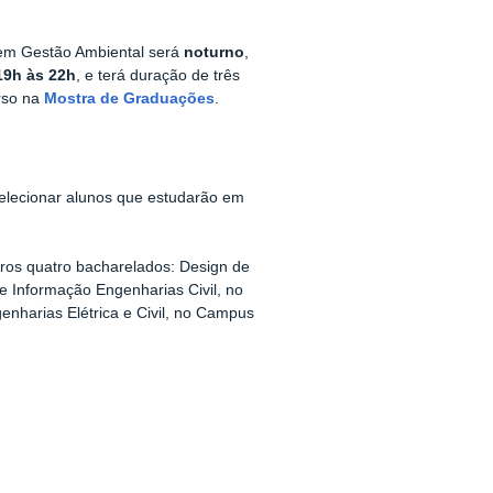
r em Gestão Ambiental será
noturno
,
19h às 22h
, e terá duração de três
rso na
Mostra de Graduações
.
selecionar alunos que estudarão em
tros quatro bacharelados:
Design de
e Informação Engenharias Civil, no
nharias Elétrica e Civil, no Campus