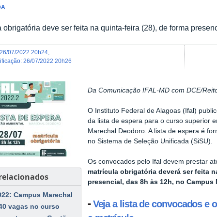
DA
 obrigatória deve ser feita na quinta-feira (28), de forma presenc
26/07/2022 20h24
,
dificação
:
26/07/2022 20h26
Da Comunicação IFAL-MD com DCE/Reito
O Instituto Federal de Alagoas (Ifal) pub
da lista de espera para o curso superio
Marechal Deodoro. A lista de espera é for
no Sistema de Seleção Unificada (SiSU).
Os convocados pelo Ifal devem prestar at
matrícula obrigatória deverá ser feita n
 relacionados
presencial, das 8h às 12h, no Campus
022: Campus Marechal
-
Veja a lista de convocados e
 40 vagas no curso