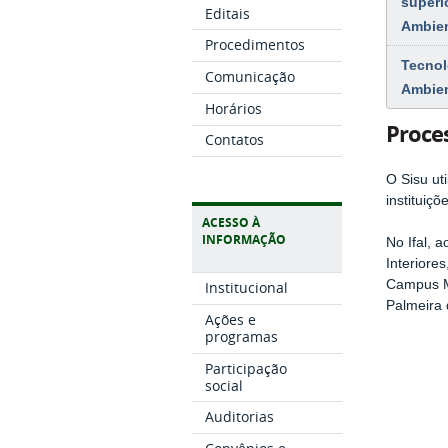
superi
Editais
Ambien
Procedimentos
Tecnol
Comunicação
Ambien
Horários
Proce
Contatos
O Sisu ut
instituiçõ
ACESSO À
INFORMAÇÃO
No Ifal, 
Interiore
Campus Ma
Institucional
Palmeira 
Ações e
programas
Participação
social
Auditorias