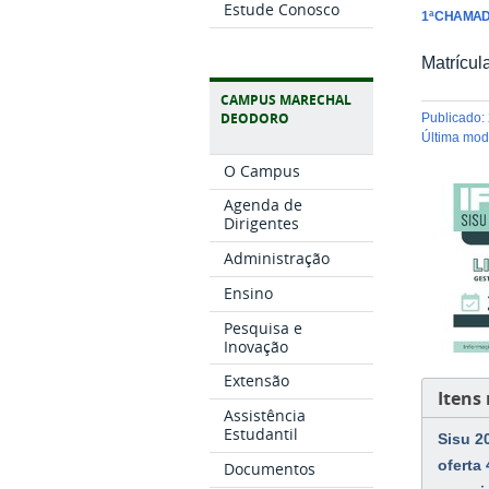
Estude Conosco
1ª CHAMA
Matrícula
CAMPUS MARECHAL
DEODORO
publicado
:
última mo
O Campus
Agenda de
Dirigentes
Administração
Ensino
Pesquisa e
Inovação
Extensão
Itens
Assistência
Estudantil
Sisu 2
oferta
Documentos