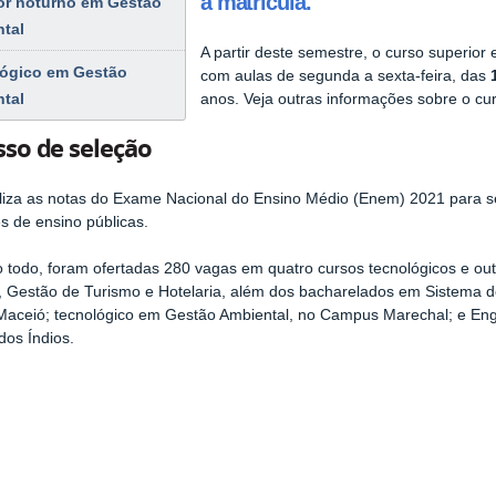
a matrícula.
or noturno em Gestão
tal
A partir deste semestre, o curso superio
ógico em Gestão
com aulas de segunda a sexta-feira, das
tal
anos. Veja outras informações sobre o cu
sso de seleção
iliza as notas do Exame Nacional do Ensino Médio (Enem) 2021 para 
es de ensino públicas.
ao todo,
foram ofertadas 280 vagas em quatro cursos tecnológicos e ou
s, Gestão de Turismo e Hotelaria, além dos bacharelados em Sistema d
ceió; tecnológico em Gestão Ambiental, no Campus Marechal; e Enge
dos Índios.