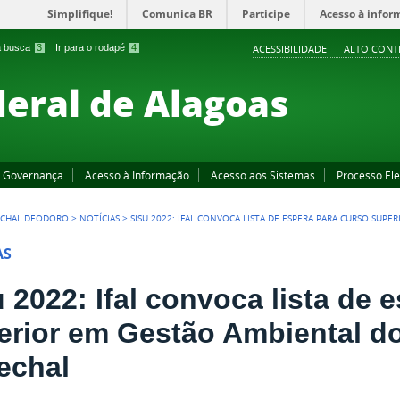
Simplifique!
Comunica BR
Participe
Acesso à infor
 a busca
3
Ir para o rodapé
4
ACESSIBILIDADE
ALTO CONT
deral de Alagoas
Governança
Acesso à Informação
Acesso aos Sistemas
Processo Ele
CHAL DEODORO
>
NOTÍCIAS
>
SISU 2022: IFAL CONVOCA LISTA DE ESPERA PARA CURSO SU
AS
 2022: Ifal convoca lista de 
erior em Gestão Ambiental 
echal