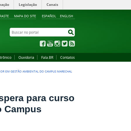
mação
Legislação
Canais
RASTE
MAPA DO SITE
ESPAÑOL
ENGLISH
Buscar no portal
Buscar no portal
Facebook
YouTube
Instagram
Twitter
RSS
trônico
Ouvidoria
Fala.BR
Contatos
PERIOR EM GESTÃO AMBIENTAL DO CAMPUS MARECHAL
espera para curso
do Campus