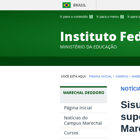
BRASIL
Ir para o conteúdo
1
Ir para o menu
2
Ir para
Instituto Fe
MINISTÉRIO DA EDUCAÇÃO
VOCÊ ESTÁ AQUI:
PÁGINA INICIAL
>
CAMPUS
>
MARE
NOTÍCI
MARECHAL DEODORO
Sisu
Página Inicial
sup
Notícias do
Campus Marechal
Mar
Cursos