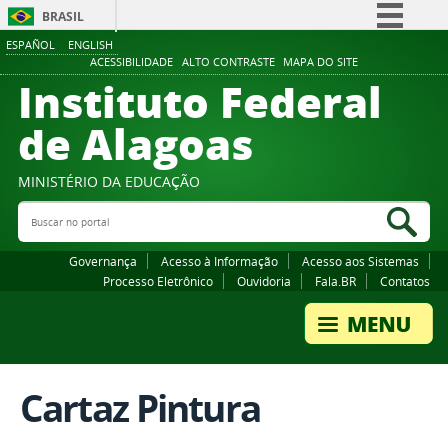
BRASIL
ESPAÑOL
ENGLISH
Simplifique!
ACESSIBILIDADE
ALTO CONTRASTE
MAPA DO SITE
Instituto Federal
Comunica BR
Participe
de Alagoas
Acesso à informação
Legislação
MINISTÉRIO DA EDUCAÇÃO
Buscar no portal
Canais
Bus
Governança
Acesso à Informação
Acesso aos Sistemas
Processo Eletrônico
Ouvidoria
Fala.BR
Contatos
Cartaz Pintura