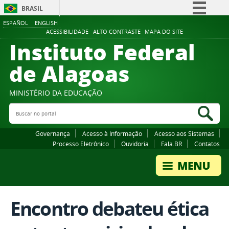
BRASIL
ESPAÑOL
ENGLISH
Simplifique!
ACESSIBILIDADE
ALTO CONTRASTE
MAPA DO SITE
Instituto Federal
Comunica BR
Participe
de Alagoas
Acesso à informação
Legislação
MINISTÉRIO DA EDUCAÇÃO
Buscar no portal
Canais
Bus
Governança
Acesso à Informação
Acesso aos Sistemas
Processo Eletrônico
Ouvidoria
Fala.BR
Contatos
Encontro debateu ética