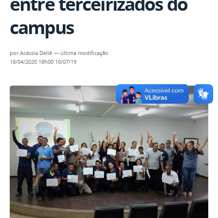
entre terceirizados do
campus
por
Acássia Deliê
—
última modificação
18/04/2020 18h00
10/07/19