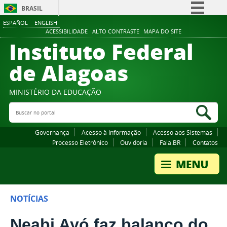
BRASIL
ESPAÑOL
ENGLISH
Simplifique!
ACESSIBILIDADE
ALTO CONTRASTE
MAPA DO SITE
Instituto Federal
Comunica BR
Participe
de Alagoas
Acesso à informação
Legislação
MINISTÉRIO DA EDUCAÇÃO
Buscar no portal
Canais
Bus
Governança
Acesso à Informação
Acesso aos Sistemas
Processo Eletrônico
Ouvidoria
Fala.BR
Contatos
NOTÍCIAS
Neabi Ayó faz balanço do