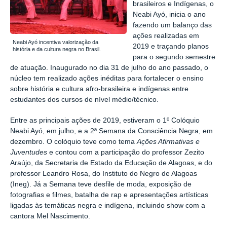
brasileiros e Indígenas, o
Neabi Ayó, inicia o ano
fazendo um balanço das
ações realizadas em
Neabi Ayó incentiva valorização da
2019 e traçando planos
história e da cultura negra no Brasil.
para o segundo semestre
de atuação. Inaugurado no dia 31 de julho do ano passado, o
núcleo tem realizado ações inéditas para fortalecer o
ensino
sobre história e cultura afro-brasileira e indígenas entre
estudantes dos cursos de nível médio/técnico.
Entre as principais ações de 2019, estiveram o 1º Colóquio
Neabi Ayó, em julho, e a 2ª Semana da Consciência Negra, em
dezembro. O colóquio teve como tema
Ações Afirmativas e
Juventudes
e contou com a participação
do professor
Zezito
Araújo
, da Secretaria de Estado da Educação de Alagoas, e do
professor
Leandro Rosa
, do Instituto do Negro de Alagoas
(Ineg). Já a Semana teve d
esfile de moda, exposição de
fotografias e filmes, batalha de rap e apresentações artísticas
ligadas às temáticas negra e indígena, incluindo show com a
cantora Mel Nascimento.