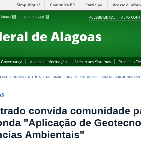
Simplifique!
Comunica BR
Participe
Acesso à infor
 a busca
3
Ir para o rodapé
4
ACESSIBILIDADE
ALTO CONT
deral de Alagoas
Governança
Acesso à Informação
Acesso aos Sistemas
Processo Ele
CHAL DEODORO
>
NOTÍCIAS
>
MESTRADO CONVIDA COMUNIDADE PARA MESA-REDONDA "APLI
AS
trado convida comunidade p
onda "Aplicação de Geotecno
ncias Ambientais"