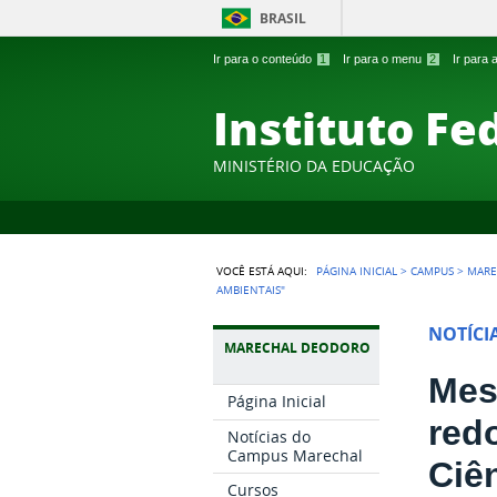
BRASIL
Ir para o conteúdo
1
Ir para o menu
2
Ir para
Instituto Fe
MINISTÉRIO DA EDUCAÇÃO
VOCÊ ESTÁ AQUI:
PÁGINA INICIAL
>
CAMPUS
>
MARE
AMBIENTAIS"
NOTÍCI
MARECHAL DEODORO
Mes
Página Inicial
red
Notícias do
Campus Marechal
Ciê
Cursos