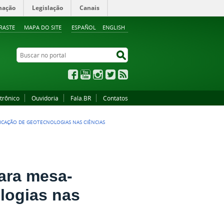
mação
Legislação
Canais
RASTE
MAPA DO SITE
ESPAÑOL
ENGLISH
Buscar no portal
Buscar no portal
Facebook
YouTube
Instagram
Twitter
RSS
trônico
Ouvidoria
Fala.BR
Contatos
CAÇÃO DE GEOTECNOLOGIAS NAS CIÊNCIAS
ara mesa-
logias nas