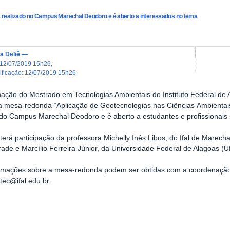
 realizado no Campus Marechal Deodoro e é aberto a interessados no tema
a Deliê
—
12/07/2019 15h26
,
dificação
:
12/07/2019 15h26
ação do Mestrado em Tecnologias Ambientais do Instituto Federal de Al
 a m
esa-redonda “Aplicação de Geotecnologias nas Ciências
Ambientai
 do Campus Marechal Deodoro e é aberto a estudantes e profissionais
terá participação
da professora Michelly Inês Libos, do Ifal de Marech
rade e
Marcílio Ferreira Júnior
, da Universidade Federal de Alagoas (Uf
ormações sobre a mesa-redonda podem ser obtidas com a coordenação
tec@ifal.edu.br.