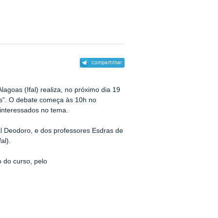
Compartilhar
agoas (Ifal) realiza, no próximo dia 19
s”. O debate começa às 10h no
 interessados no tema.
al Deodoro, e
dos professores
Esdras de
al).
 do curso, pelo