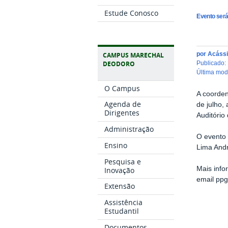
Estude Conosco
Evento será
por
Acássi
CAMPUS MARECHAL
DEODORO
publicado
:
última mo
O Campus
A coorden
Agenda de
de julho,
Dirigentes
Auditório
Administração
O evento 
Ensino
Lima And
Pesquisa e
Mais inf
Inovação
email
ppg
Extensão
Assistência
Estudantil
Documentos