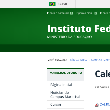
BRASIL
Ir para o conteúdo
1
Ir para o menu
2
Ir para
Instituto Fe
MINISTÉRIO DA EDUCAÇÃO
VOCÊ ESTÁ AQUI:
PÁGINA INICIAL
>
CAMPUS
>
MARE
Cal
MARECHAL DEODORO
Página Inicial
por
Acássia 
Notícias do
Campus Marechal
Cursos
CALEN