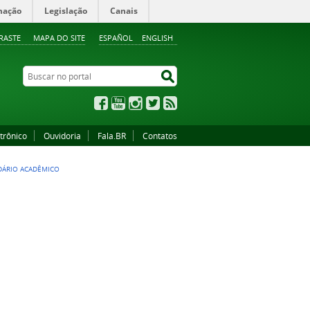
mação
Legislação
Canais
RASTE
MAPA DO SITE
ESPAÑOL
ENGLISH
Buscar no portal
Buscar no portal
Facebook
YouTube
Instagram
Twitter
RSS
trônico
Ouvidoria
Fala.BR
Contatos
DÁRIO ACADÊMICO