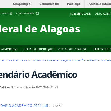
Simplifique!
Comunica BR
Participe
Acesso à infor
 a busca
3
Ir para o rodapé
4
ACESSIBILIDADE
ALTO CONT
deral de Alagoas
Governança
Acesso à Informação
Acesso aos Sistemas
Processo Ele
CHAL DEODORO
>
ENSINO
>
CURSOS
>
SUPERIOR
>
ARQUIVOS - GESTÃO AMBIENTAL
>
CALEN
endário Acadêmico
Deliê
—
última modificação
29/02/2024 21h43
DÁRIO ACADÊMICO 2024.pdf
— 242 KB