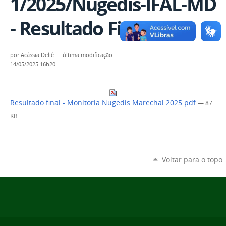
1/2025/Nugedis-IFAL-MD
- Resultado Final
por
Acássia Deliê
—
última modificação
14/05/2025 16h20
Resultado final - Monitoria Nugedis Marechal 2025.pdf
— 87
KB
Voltar para o topo