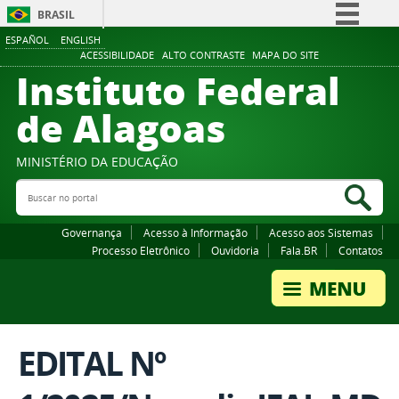
BRASIL
ESPAÑOL
ENGLISH
Simplifique!
ACESSIBILIDADE
ALTO CONTRASTE
MAPA DO SITE
Instituto Federal
Comunica BR
Participe
de Alagoas
Acesso à informação
Legislação
MINISTÉRIO DA EDUCAÇÃO
Buscar no portal
Canais
Bus
Governança
Acesso à Informação
Acesso aos Sistemas
Processo Eletrônico
Ouvidoria
Fala.BR
Contatos
EDITAL Nº