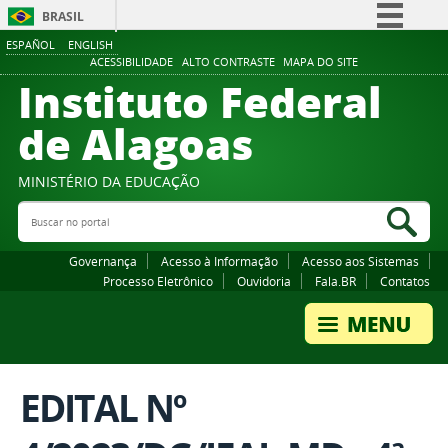
BRASIL
ESPAÑOL
ENGLISH
Simplifique!
ACESSIBILIDADE
ALTO CONTRASTE
MAPA DO SITE
Instituto Federal
Comunica BR
Participe
de Alagoas
Acesso à informação
Legislação
MINISTÉRIO DA EDUCAÇÃO
Buscar no portal
Canais
Bus
Governança
Acesso à Informação
Acesso aos Sistemas
Processo Eletrônico
Ouvidoria
Fala.BR
Contatos
EDITAL Nº