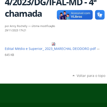
4/2023/DG/IFAL-MD - 4ª
chamada
por
Anny Rochelly
—
última modificação
29/11/2023 17h21
Edital Médio e Superior_ 2023_MARECHAL DEODORO.pdf
—
645 KB
Voltar para o topo