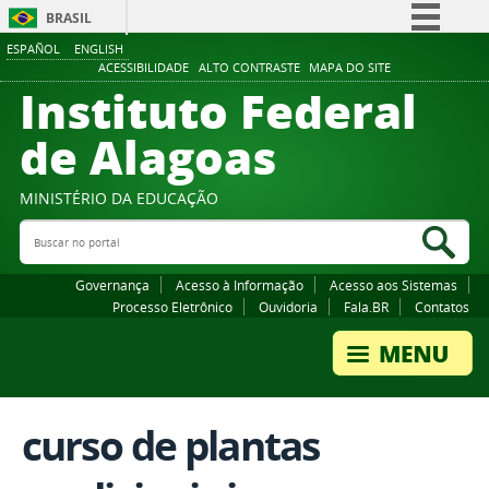
BRASIL
ESPAÑOL
ENGLISH
Simplifique!
ACESSIBILIDADE
ALTO CONTRASTE
MAPA DO SITE
Instituto Federal
Comunica BR
Participe
de Alagoas
Acesso à informação
Legislação
MINISTÉRIO DA EDUCAÇÃO
Buscar no portal
Canais
Bus
Governança
Acesso à Informação
Acesso aos Sistemas
Processo Eletrônico
Ouvidoria
Fala.BR
Contatos
curso de plantas