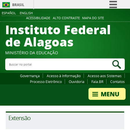
BRASIL
ESPAÑOL
ENGLISH
Simplifique!
ACESSIBILIDADE
ALTO CONTRASTE
MAPA DO SITE
Instituto Federal
Comunica BR
Participe
de Alagoas
Acesso à informação
Legislação
MINISTÉRIO DA EDUCAÇÃO
Buscar no portal
Canais
Bus
Governança
Acesso à Informação
Acesso aos Sistemas
Processo Eletrônico
Ouvidoria
Fala.BR
Contatos
Extensão