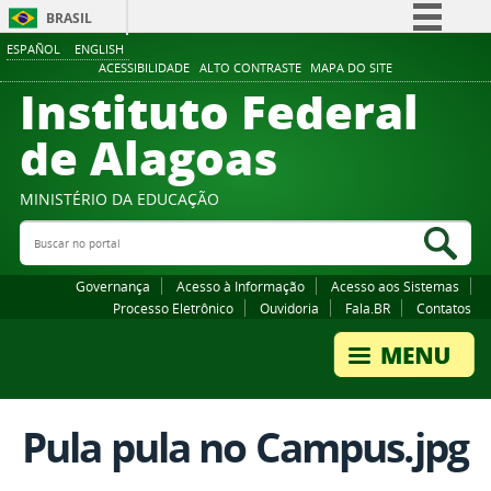
BRASIL
ESPAÑOL
ENGLISH
Simplifique!
ACESSIBILIDADE
ALTO CONTRASTE
MAPA DO SITE
Instituto Federal
Comunica BR
Participe
de Alagoas
Acesso à informação
Legislação
MINISTÉRIO DA EDUCAÇÃO
Buscar no portal
Canais
Bus
Governança
Acesso à Informação
Acesso aos Sistemas
Processo Eletrônico
Ouvidoria
Fala.BR
Contatos
Pula pula no Campus.jpg