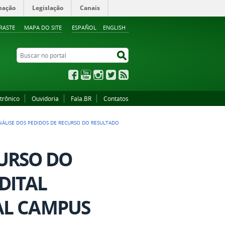
mação
Legislação
Canais
RASTE
MAPA DO SITE
ESPAÑOL
ENGLISH
Buscar no portal
Buscar no portal
Facebook
YouTube
Instagram
Twitter
RSS
trônico
Ouvidoria
Fala.BR
Contatos
NÁLISE DOS PEDIDOS DE RECURSO DO RESULTADO
CURSO DO
DITAL
FAL CAMPUS