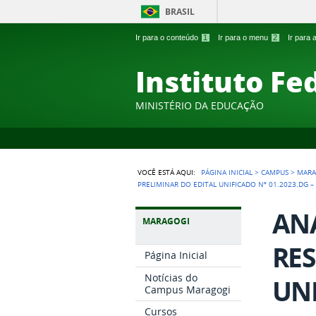
BRASIL
Ir para o conteúdo
1
Ir para o menu
2
Ir para
Instituto Fe
MINISTÉRIO DA EDUCAÇÃO
VOCÊ ESTÁ AQUI:
PÁGINA INICIAL
>
CAMPUS
>
MARA
PRELIMINAR DO EDITAL UNIFICADO Nº 01.2023.DG –
ANÁ
MARAGOGI
RES
Página Inicial
Notícias do
UNI
Campus Maragogi
Cursos