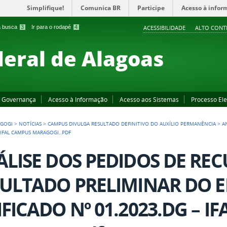
Simplifique!
Comunica BR
Participe
Acesso à infor
 a busca
3
Ir para o rodapé
4
ACESSIBILIDADE
ALTO CONT
deral de Alagoas
Governança
Acesso à Informação
Acesso aos Sistemas
Processo Ele
GOGI
>
NOTÍCIAS
>
CAMPUS DIVULGA RESULTADO DEFINITIVO DO AUXÍLIO PERMANÊNCIA
>
A
 IFAL CAMPUS MARAGOGI..PDF
LISE DOS PEDIDOS DE RE
ULTADO PRELIMINAR DO E
FICADO Nº 01.2023.DG – I