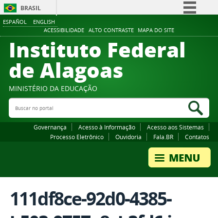
BRASIL
ESPAÑOL
ENGLISH
Simplifique!
ACESSIBILIDADE
ALTO CONTRASTE
MAPA DO SITE
Instituto Federal
Comunica BR
Participe
de Alagoas
Acesso à informação
Legislação
MINISTÉRIO DA EDUCAÇÃO
Buscar no portal
Canais
Bus
Governança
Acesso à Informação
Acesso aos Sistemas
Processo Eletrônico
Ouvidoria
Fala.BR
Contatos
111df8ce-92d0-4385-