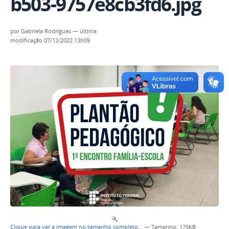
b503-9757e8cb3fd6.jpg
por
Gabriela Rodrigues
—
última
modificação
07/12/2022 13h09
Clique para ver a imagem no tamanho completo…
—
Tamanho
: 175KB