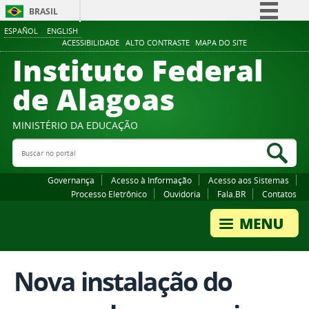
BRASIL
ESPAÑOL
ENGLISH
Simplifique!
ACESSIBILIDADE
ALTO CONTRASTE
MAPA DO SITE
Instituto Federal
Comunica BR
Participe
de Alagoas
Acesso à informação
Legislação
MINISTÉRIO DA EDUCAÇÃO
Buscar no portal
Canais
Bus
Governança
Acesso à Informação
Acesso aos Sistemas
Processo Eletrônico
Ouvidoria
Fala.BR
Contatos
Nova instalação do