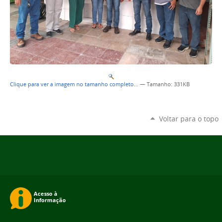
Clique para ver a imagem no tamanho completo…
—
Tamanho
: 331KB
Voltar para o topo