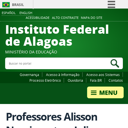
BRASIL
ESPAÑOL
ENGLISH
Simplifique!
ACESSIBILIDADE
ALTO CONTRASTE
MAPA DO SITE
Instituto Federal
Comunica BR
Participe
de Alagoas
Acesso à informação
Legislação
MINISTÉRIO DA EDUCAÇÃO
Buscar no portal
Canais
Bus
Governança
Acesso à Informação
Acesso aos Sistemas
Processo Eletrônico
Ouvidoria
Fala.BR
Contatos
Professores Alisson