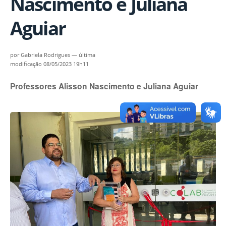
Nascimento e Juliana
Aguiar
por
Gabriela Rodrigues
—
última
modificação
08/05/2023 19h11
Professores Alisson Nascimento e Juliana Aguiar