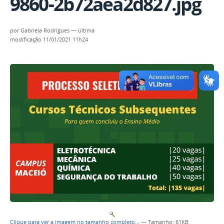
9860-2b72aea2d827.jpg
por
Gabriela Rodrigues
—
última
modificação
11/01/2021 11h24
Clique para ver a imagem no tamanho completo…
—
Tamanho
: 61KB