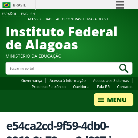
BRASIL
ESPAÑOL
ENGLISH
Simplifique!
ACESSIBILIDADE
ALTO CONTRASTE
MAPA DO SITE
Instituto Federal
Comunica BR
Participe
de Alagoas
Acesso à informação
Legislação
MINISTÉRIO DA EDUCAÇÃO
Buscar no portal
Canais
Bus
Governança
Acesso à Informação
Acesso aos Sistemas
Processo Eletrônico
Ouvidoria
Fala.BR
Contatos
e54ca2cd-9f59-4db0-