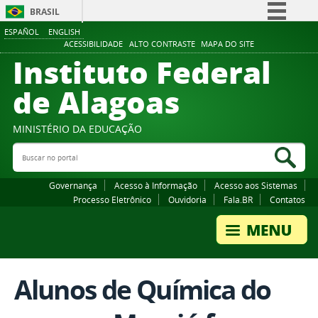
BRASIL
ESPAÑOL
ENGLISH
Simplifique!
ACESSIBILIDADE
ALTO CONTRASTE
MAPA DO SITE
Instituto Federal
Comunica BR
Participe
de Alagoas
Acesso à informação
Legislação
MINISTÉRIO DA EDUCAÇÃO
Buscar no portal
Canais
Bus
Governança
Acesso à Informação
Acesso aos Sistemas
Processo Eletrônico
Ouvidoria
Fala.BR
Contatos
Alunos de Química do