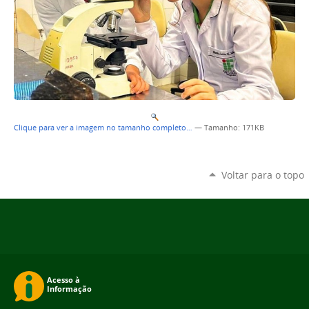
Clique para ver a imagem no tamanho completo…
—
Tamanho
: 171KB
Voltar para o topo