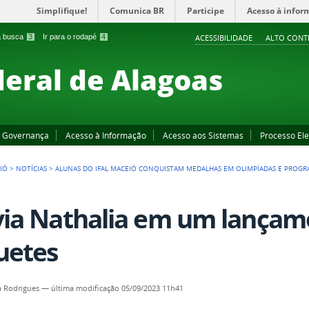
Simplifique!
Comunica BR
Participe
Acesso à infor
 a busca
3
Ir para o rodapé
4
ACESSIBILIDADE
ALTO CONT
deral de Alagoas
Governança
Acesso à Informação
Acesso aos Sistemas
Processo Ele
IÓ
>
NOTÍCIAS
>
ALUNAS DO IFAL MACEIÓ CONQUISTAM MEDALHAS EM OLIMPÍADAS E PROGRA
via Nathalia em um lançam
uetes
a Rodrigues
—
última modificação
05/09/2023 11h41