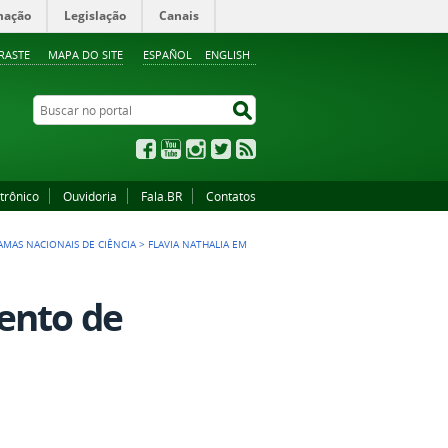
mação
Legislação
Canais
RASTE
MAPA DO SITE
ESPAÑOL
ENGLISH
Buscar no portal
Buscar no portal
Facebook
YouTube
Instagram
Twitter
RSS
trônico
Ouvidoria
Fala.BR
Contatos
MAS NACIONAIS DE CIÊNCIA
>
FLAVIA NATHALIA EM
ento de