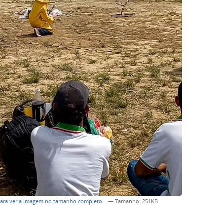
para ver a imagem no tamanho completo…
—
Tamanho
: 251KB