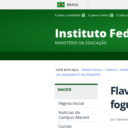
BRASIL
Ir para o conteúdo
1
Ir para o menu
2
Ir para
Instituto Fe
MINISTÉRIO DA EDUCAÇÃO
VOCÊ ESTÁ AQUI:
PÁGINA INICIAL
>
CAMPUS
>
MACE
UM LANÇAMENTO DE FOGUETES
Fla
MACEIÓ
fog
Página Inicial
Notícias do
Campus Maceió
por
Gabriel
Cursos