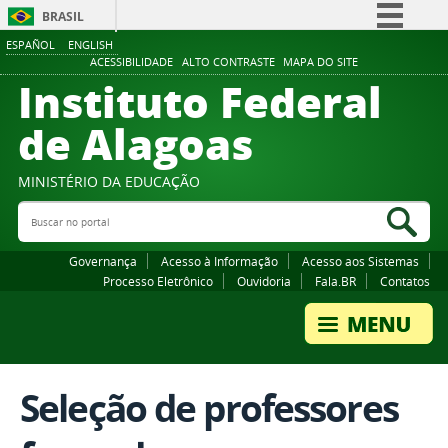
BRASIL
ESPAÑOL
ENGLISH
Simplifique!
ACESSIBILIDADE
ALTO CONTRASTE
MAPA DO SITE
Instituto Federal
Comunica BR
Participe
de Alagoas
Acesso à informação
Legislação
MINISTÉRIO DA EDUCAÇÃO
Buscar no portal
Canais
Bus
Governança
Acesso à Informação
Acesso aos Sistemas
Processo Eletrônico
Ouvidoria
Fala.BR
Contatos
Seleção de professores