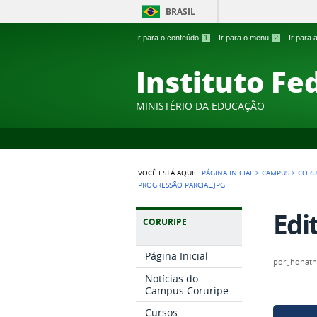
BRASIL
Ir para o conteúdo
1
Ir para o menu
2
Ir para
Instituto Fe
MINISTÉRIO DA EDUCAÇÃO
VOCÊ ESTÁ AQUI:
PÁGINA INICIAL
>
CAMPUS
>
CORU
PROGRESSÃO PARCIAL.JPG
Edi
CORURIPE
Página Inicial
por
Jhonath
Notícias do
Campus Coruripe
Cursos