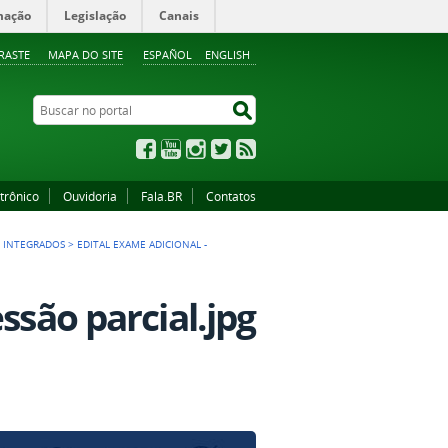
mação
Legislação
Canais
RASTE
MAPA DO SITE
ESPAÑOL
ENGLISH
Buscar no portal
Buscar no portal
Facebook
YouTube
Instagram
Twitter
RSS
trônico
Ouvidoria
Fala.BR
Contatos
S INTEGRADOS
>
EDITAL EXAME ADICIONAL -
ssão parcial.jpg