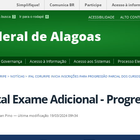
Simplifique!
Comunica BR
Participe
Acesso à infor
 a busca
3
Ir para o rodapé
4
ACESSIBILIDADE
ALTO CONT
deral de Alagoas
Governança
Acesso à Informação
Acesso aos Sistemas
Processo Ele
RIPE
>
NOTÍCIAS
>
IFAL CORURIPE INICIA INSCRIÇÕES PARA PROGRESSÃO PARCIAL DOS CURSO
tal Exame Adicional - Progre
an Pino
—
última modificação
19/03/2024 09h34